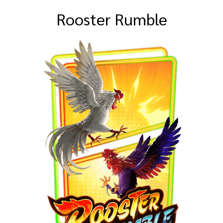
Rooster Rumble