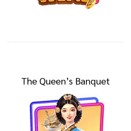
The Queen’s Banquet