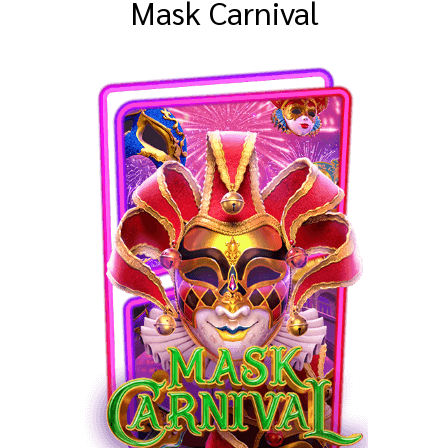
Mask Carnival