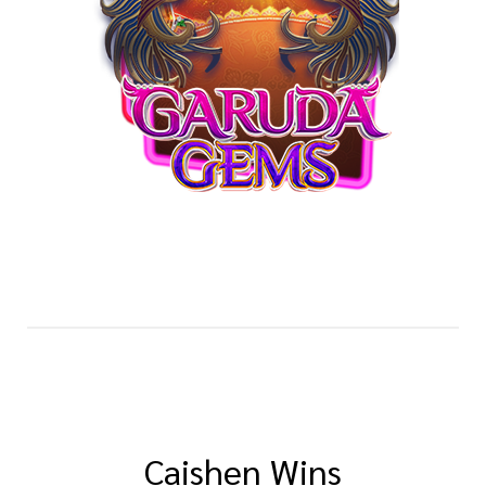
Caishen Wins