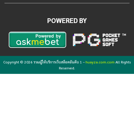
POWERED BY
Copyright © 2026 รวมผู้ให้บริการเว็บสล็อตอันดับ 1 –
huayza.com.com
All Rights
Reserved.