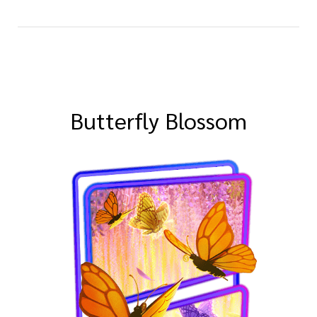
Butterfly Blossom