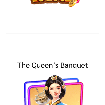
The Queen’s Banquet