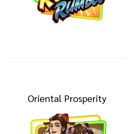
Oriental Prosperity