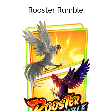
Rooster Rumble