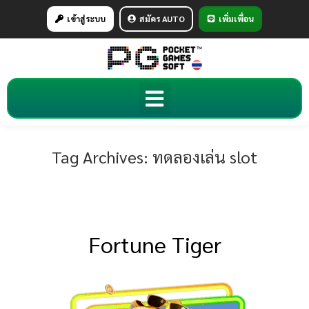
เข้าสู่ระบบ
สมัคร AUTO
เพิ่มเพื่อน
Tag Archives:
ทดลองเล่น slot
Fortune Tiger