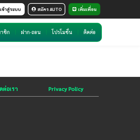
เข้าสู่ระบบ
สมัคร AUTO
เพิ่มเพื่อน
มาชิก
ฝาก-ถอน
โปรโมชั่น
ติดต่อ
ิดต่อเรา
Privacy Policy